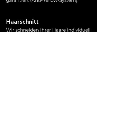
garantiert (Anti-Yellow-System).
Haarschnitt
Wir schneiden Ihrer Haare individuell
und kreativ abgestimmt auf
Sie
,
indem wir Strukturen Kopfform und
Haarfall besonders berücksichtigen.
Haarpflege
Sie erhalten bei uns auch, Produkte
ohne Parabene und Sulfate.
Selbstverständlich Tierversuchsfrei
und frei von tierischen Derivaten.
Haarkuren bieten wir speziell für
jeden Haartyp an.